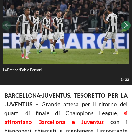
LaPresse/Fabio Ferrari
L
1
/
22
BARCELLONA-JUVENTUS, TESORETTO PER LA
JUVENTUS –
Grande attesa per il ritorno dei
quarti di finale di Champions League,
si
affrontano Barcellona e Juventus
con i
bianconeri chiamati a mantenere l’importante