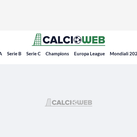
 A
Serie B
Serie C
Champions
Europa League
Mondiali 20