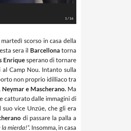
LaPresse/Daniele Badolato
1
/
16
martedì scorso in casa della
esta sera il
Barcellona
torna
s Enrique
sperano di tornare
eri al Camp Nou. Intanto sulla
orto non proprio idilliaco tra
, Neymar
e Mascherano.
Ma
le catturato dalle immagini di
l suo vice Unzúe, che gli era
cherano
di passare la palla a
 la mierda!”.
Insomma, in casa