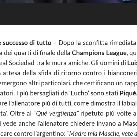
è successo di tutto
– Dopo la sconfitta rimediata 
a dei quarti di finale della
Champions
League
, qu
eal Sociedad tra le mura amiche. Gli uomini di
Lui
, in attesa della sfida di ritorno contro i biancon
mergono altri particolari, che certificano un rapp
iatori. I più bersagliati da ‘Lucho’ sono stati
Piqué
re l’allenatore più di tutti, come dimostra il labia
a’. Oltre al “
Qué vergüenza”
ripetuto più volte a
si vede anche l’allenatore chiedere invano a
Mas
ecare contro l’argentino: “
Madre mía Masche, vete a