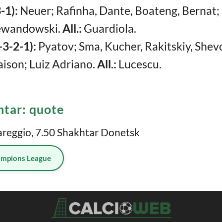
1):
Neuer; Rafinha, Dante, Boateng, Bernat; 
Lewandowski.
All.:
Guardiola.
-3-2-1):
Pyatov; Sma, Kucher, Rakitskiy, Shev
aison; Luiz Adriano.
All.:
Lucescu.
tar: quote
areggio, 7.50 Shakhtar Donetsk
mpions League