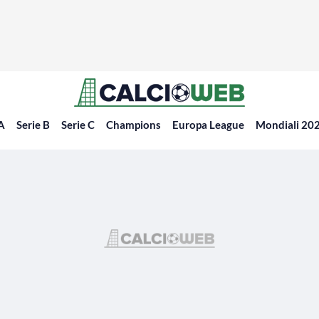
 A
Serie B
Serie C
Champions
Europa League
Mondiali 20