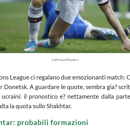
LaPresse/Reuters
pions League ci regalano due emozionanti match: 
onetsk. A guardare le quote, sembra gia? scritto l
 ucraini: il pronostico e? nettamente dalla part
lta la quota sullo Shakhtar.
ar: probabili formazioni