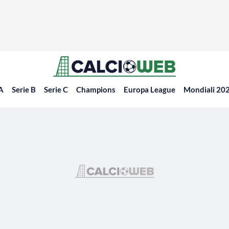
 A
Serie B
Serie C
Champions
Europa League
Mondiali 20