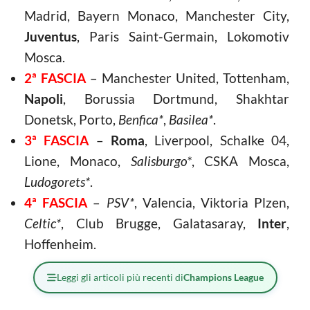
Madrid, Bayern Monaco, Manchester City,
Juventus
, Paris Saint-Germain, Lokomotiv
Mosca.
2ª FASCIA
– Manchester United, Tottenham,
Napoli
, Borussia Dortmund, Shakhtar
Donetsk, Porto,
Benfica*
,
Basilea*
.
3ª FASCIA
–
Roma
, Liverpool, Schalke 04,
Lione, Monaco,
Salisburgo*
, CSKA Mosca,
Ludogorets*
.
4ª FASCIA
–
PSV*
, Valencia, Viktoria Plzen,
Celtic*
, Club Brugge, Galatasaray,
Inter
,
Hoffenheim.
Leggi gli articoli più recenti di
Champions League