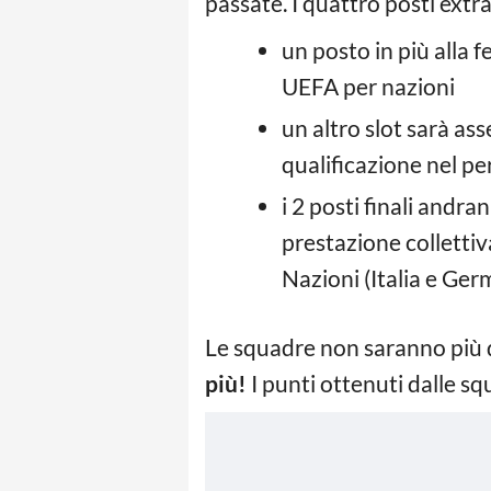
passate. I quattro posti extra
un posto in più alla 
UEFA per nazioni
un altro slot sarà as
qualificazione nel p
i 2 posti finali andra
prestazione collettiv
Nazioni (Italia e Ger
Le squadre non saranno più di
più!
I punti ottenuti dalle 