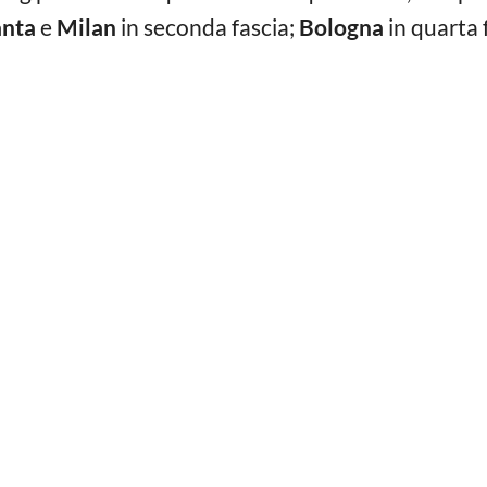
anta
e
Milan
in seconda fascia;
Bologna
in quarta 