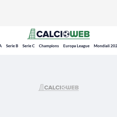
 A
Serie B
Serie C
Champions
Europa League
Mondiali 20