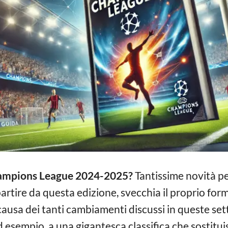
ampions League 2024-2025?
Tantissime novità pe
partire da questa edizione, svecchia il proprio fo
a causa dei tanti cambiamenti discussi in queste set
esempio, a una gigantesca classifica che sostituisce