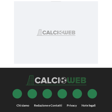
Chi siamo
Redazione e Contatti
Privacy
Note legali