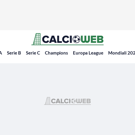
 A
Serie B
Serie C
Champions
Europa League
Mondiali 20