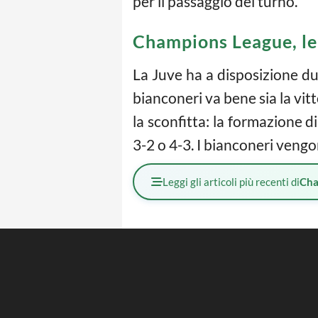
per il passaggio del turno.
Champions League, le 
La Juve ha a disposizione due
bianconeri va bene sia la vit
la sconfitta: la formazione d
3-2 o 4-3. I bianconeri veng
Leggi gli articoli più recenti di
Cha