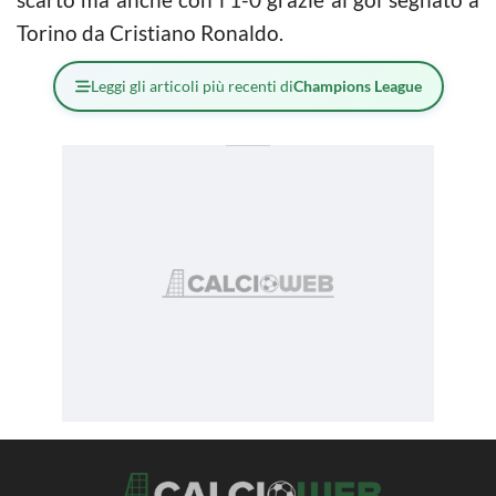
Torino da Cristiano Ronaldo.
Leggi gli articoli più recenti di
Champions League