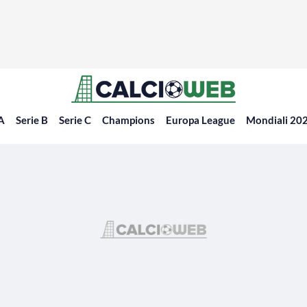
 A
Serie B
Serie C
Champions
Europa League
Mondiali 20