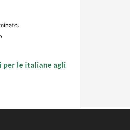
iminato.
o
per le italiane agli