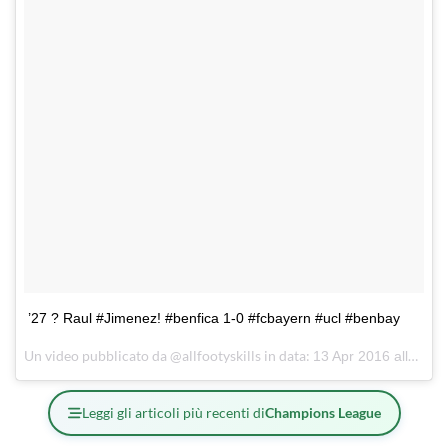
’27 ? Raul #Jimenez! #benfica 1-0 #fcbayern #ucl #benbay
Un video pubblicato da @allfootyskills in data:
13 Apr 2016 alle ore 12:17 PDT
Leggi gli articoli più recenti di
Champions League