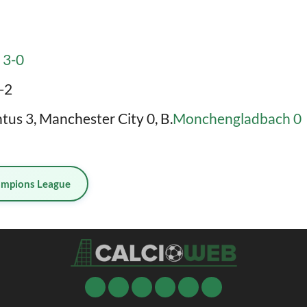
 3-0
-2
tus 3, Manchester City 0, B.
Monchengladbach 0
mpions League