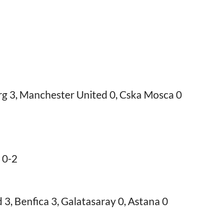
g 3, Manchester United 0, Cska Mosca 0
 0-2
3, Benfica 3, Galatasaray 0, Astana 0