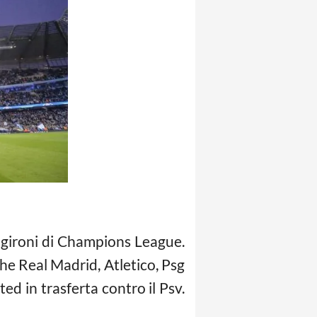
 a gironi di Champions League.
he Real Madrid, Atletico, Psg
ed in trasferta contro il Psv.