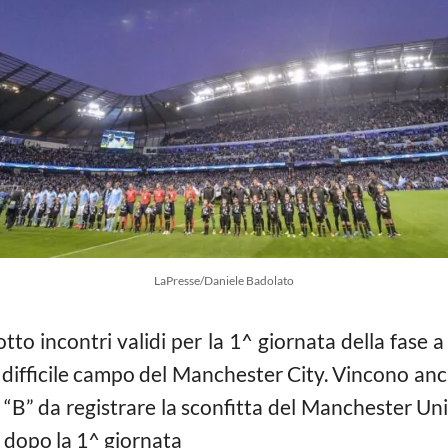
LaPresse/Daniele Badolato
otto incontri validi per la 1^ giornata della fase
 difficile campo del Manchester City. Vincono anc
 “B” da registrare la sconfitta del Manchester Unit
he dopo la 1^ giornata