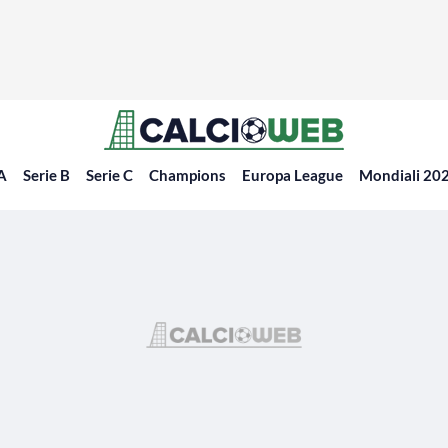
 A
Serie B
Serie C
Champions
Europa League
Mondiali 20