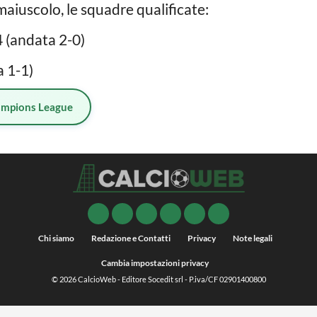
n maiuscolo, le squadre qualificate:
(andata 2-0)
 1-1)
mpions League
Chi siamo
Redazione e Contatti
Privacy
Note legali
Cambia impostazioni privacy
© 2026
CalcioWeb
- Editore Socedit srl - P.iva/CF 02901400800