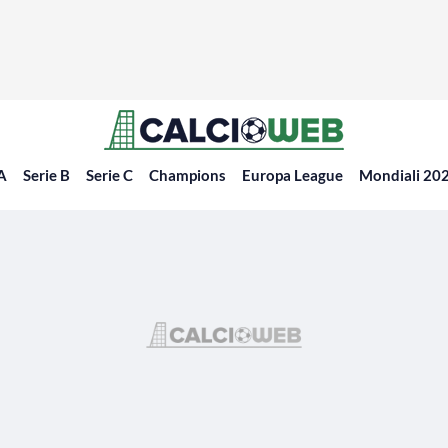
 A
Serie B
Serie C
Champions
Europa League
Mondiali 20