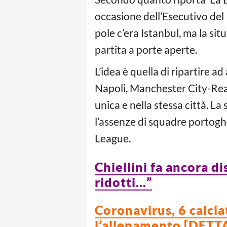
occasione dell’Esecutivo del
pole c’era Istanbul, ma la sit
partita a porte aperte.
L’idea è quella di ripartire a
Napoli, Manchester City-Real 
unica e nella stessa città. La
l’assenze di squadre portoghe
League.
Chiellini fa ancora d
ridotti…”
Coronavirus, 6 calcia
l’allenamento [DETT