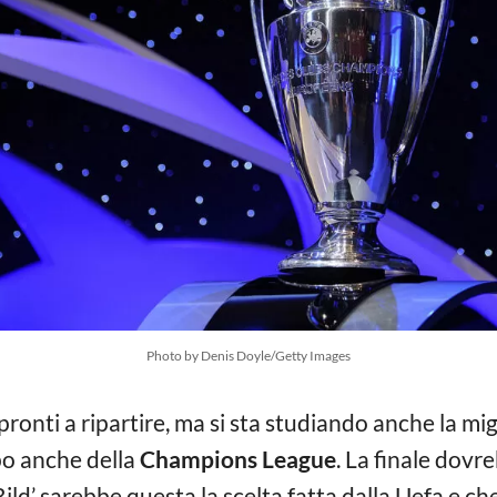
Photo by Denis Doyle/Getty Images
ronti a ripartire, ma si sta studiando anche la mi
po anche della
Champions League
. La finale dovr
ld’ sarebbe questa la scelta fatta dalla Uefa e che 