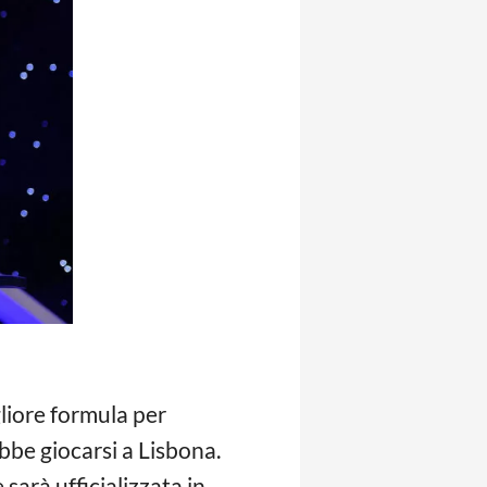
gliore formula per
ebbe giocarsi a Lisbona.
sarà ufficializzata in