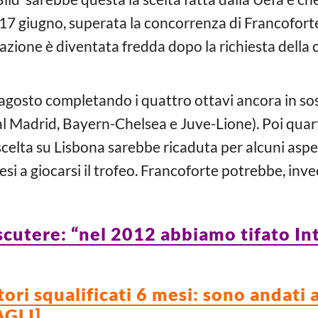
 17 giugno, superata la concorrenza di Francofort
uazione è diventata fredda dopo la richiesta della c
d agosto completando i quattro ottavi ancora in sos
Madrid, Bayern-Chelsea e Juve-Lione). Poi quarti, 
 scelta su Lisbona sarebbe ricaduta per alcuni aspet
si a giocarsi il trofeo. Francoforte potrebbe, inve
iscutere: “nel 2012 abbiamo tifato I
tori squalificati 6 mesi: sono andati
AGLI]