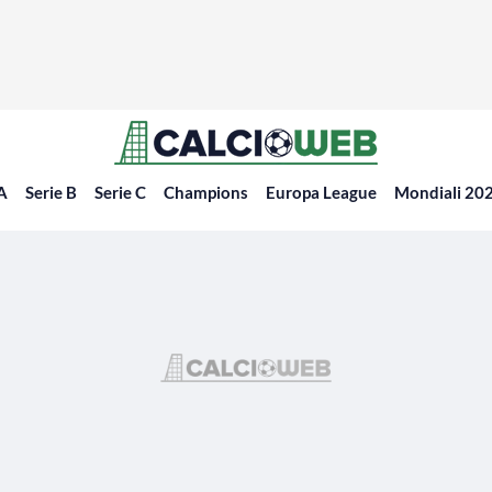
 A
Serie B
Serie C
Champions
Europa League
Mondiali 20