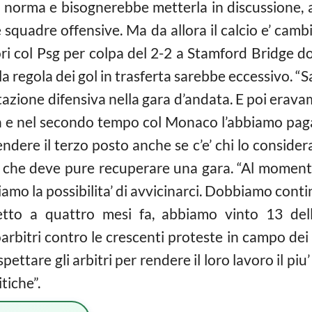
a norma e bisognerebbe metterla in discussione, 
e squadre offensive. Ma da allora il
calcio
e’ cambi
ori col Psg per colpa del 2-2 a Stamford Bridge do
la regola dei gol in trasferta sarebbe eccessivo. “
tazione difensiva nella gara d’andata. E poi erava
a e nel secondo tempo col Monaco l’abbiamo pagata”
ndere il terzo posto anche se c’e’ chi lo considera 
a che deve pure recuperare una gara. “Al moment
amo la possibilita’ di avvicinarci. Dobbiamo conti
etto a quattro mesi fa, abbiamo vinto 13 delle 
oarbitri contro le crescenti proteste in campo dei 
ttare gli arbitri per rendere il loro lavoro il piu’ s
itiche”.