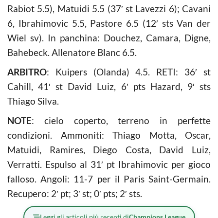
Rabiot 5.5), Matuidi 5.5 (37′ st Lavezzi 6); Cavani
6, Ibrahimovic 5.5, Pastore 6.5 (12′ sts Van der
Wiel sv). In panchina: Douchez, Camara, Digne,
Bahebeck. Allenatore Blanc 6.5.
ARBITRO
: Kuipers (Olanda) 4.5. RETI: 36′ st
Cahill, 41′ st David Luiz, 6′ pts Hazard, 9′ sts
Thiago Silva.
NOTE
: cielo coperto, terreno in perfette
condizioni. Ammoniti: Thiago Motta, Oscar,
Matuidi, Ramires, Diego Costa, David Luiz,
Verratti. Espulso al 31′ pt Ibrahimovic per gioco
falloso. Angoli: 11-7 per il Paris Saint-Germain.
Recupero: 2′ pt; 3′ st; 0′ pts; 2′ sts.
Leggi gli articoli più recenti di
Champions League