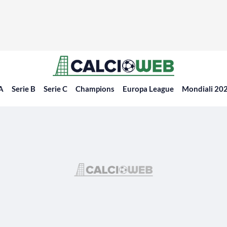
 A
Serie B
Serie C
Champions
Europa League
Mondiali 20