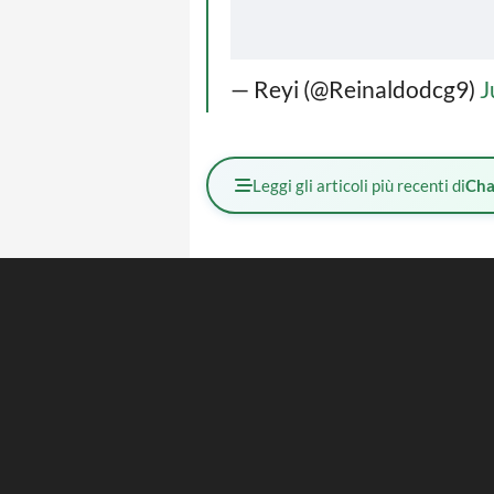
— Reyi (@Reinaldodcg9)
J
Leggi gli articoli più recenti di
Cha