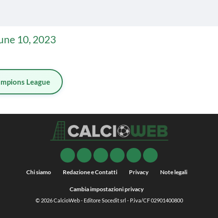
une 10, 2023
mpions League
Chi siamo
Redazione e Contatti
Privacy
Note legali
Cambia impostazioni privacy
© 2026
CalcioWeb
- Editore Socedit srl - P.iva/CF 02901400800