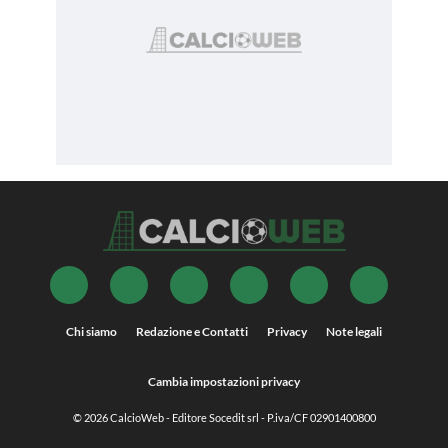
Chi siamo
Redazione e Contatti
Privacy
Note legali
Cambia impostazioni privacy
© 2026
CalcioWeb
- Editore Socedit srl - P.iva/CF 02901400800