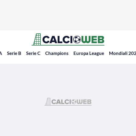
 A
Serie B
Serie C
Champions
Europa League
Mondiali 20