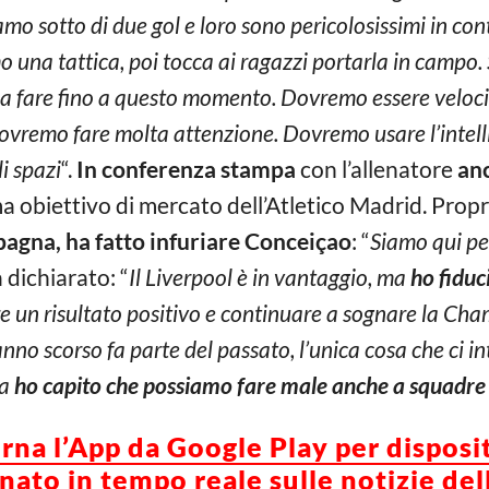
iamo sotto di due gol e loro sono pericolosissimi in con
na tattica, poi tocca ai ragazzi portarla in campo. S
 a fare fino a questo momento. Dovremo essere veloci 
 dovremo fare molta attenzione. Dovremo usare l’intelli
i spazi
“.
In conferenza stampa
con l’allenatore
an
 ma obiettivo di mercato dell’Atletico Madrid. Prop
pagna, ha fatto infuriare Conceiçao
: “
Siamo qui pe
 dichiarato: “
Il Liverpool è in vantaggio, ma
ho fiduc
e un risultato positivo e continuare a sognare la Ch
l’anno scorso fa parte del passato, l’unica cosa che ci 
ta
ho capito che possiamo fare male anche a squadre d
orna l’App da Google Play per disposi
ato in tempo reale sulle notizie del