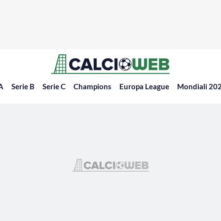
 A
Serie B
Serie C
Champions
Europa League
Mondiali 20