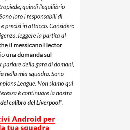
tropiede, quindi l’equilibrio
ono loro i responsabili di
e precisi in attacco. Considero
genza, leggere la partita al
che il messicano Hector
rio
una domanda sul
r parlare della gara di domani,
ia
nella mia squadra. Sono
ampions League. Non siamo qui
interessa è continuare la nostra
el calibro del Liverpool
“.
tivi Android per
la tua squadra