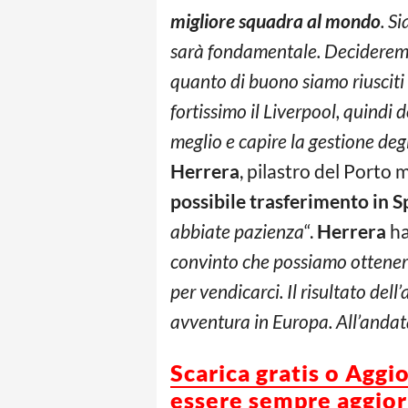
migliore squadra al mondo
. S
sarà fondamentale. Decideremo u
quanto di buono siamo riusciti
fortissimo il Liverpool, quindi
meglio e capire la gestione degl
Herrera
, pilastro del Porto
possibile trasferimento in S
abbiate pazienza
“.
Herrera
ha
convinto che possiamo ottener
per vendicarci. Il risultato del
avventura in Europa. All’anda
Scarica gratis o Aggi
essere sempre aggiorn