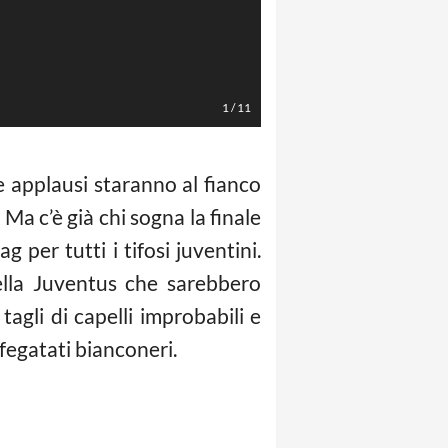
1
/
11
i e applausi staranno al fianco
Ma c’è già chi sogna la finale
 per tutti i tifosi juventini.
ella Juventus che sarebbero
tagli di capelli improbabili e
sfegatati bianconeri.