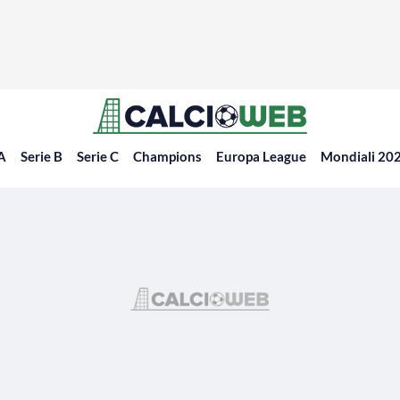
 A
Serie B
Serie C
Champions
Europa League
Mondiali 20