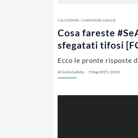
CALCIOWEB
»
CHAMPIONS LEAGUE
Cosa fareste #SeA
sfegatati tifosi [
Ecco le pronte risposte d
di
Giulia Galletta
5 Mag 2015 | 18:05