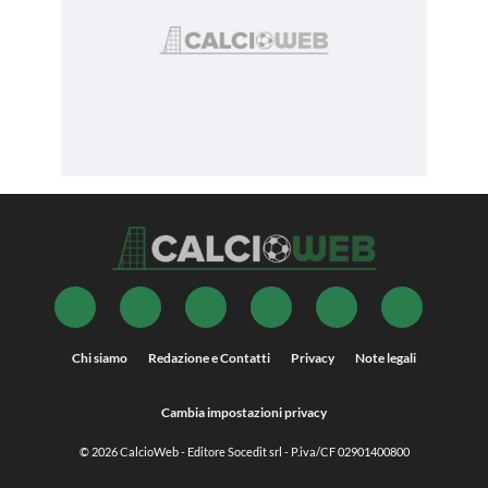
Chi siamo
Redazione e Contatti
Privacy
Note legali
Cambia impostazioni privacy
© 2026
CalcioWeb
- Editore Socedit srl - P.iva/CF 02901400800