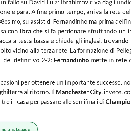
 un fallo su David Luiz: Ibrahimovic va dagli undic
one e para. A fine primo tempo, arriva la rete del
 38esimo, su assist di Fernandinho ma prima dell’in
asa con
Ibra
che si fa perdonare sfruttando un in
ttacca a testa bassa e chiude gli inglesi, trovando
 vicino alla terza rete. La formazione di Pellegr
l del definitivo 2-2:
Fernandinho
mette in rete d
casioni per ottenere un importante successo, non
hilterra al ritorno. Il
Manchester City
, invece, c
tre in casa per passare alle semifinali di
Champion
mpions League