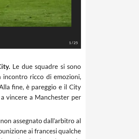
1. Ibrahimovic Foto LaPresse/Reu
1
/
25
ity.
Le due squadre si sono
Un incontro ricco di emozioni,
lla fine, è pareggio e il City
to a vincere a Manchester per
 non assegnato dall’arbitro al
 punizione ai francesi qualche