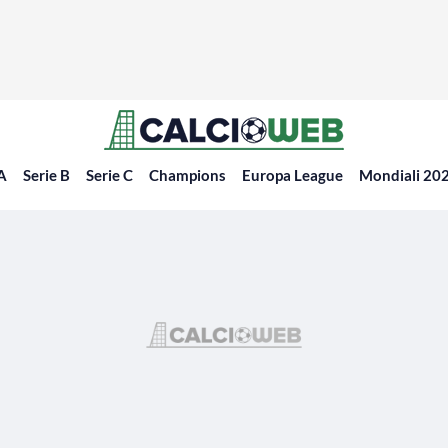
 A
Serie B
Serie C
Champions
Europa League
Mondiali 20