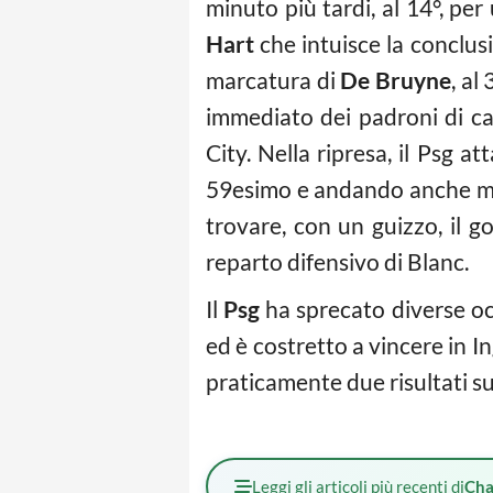
minuto più tardi, al 14°, per
Hart
che intuisce la conclusi
marcatura di
De Bruyne
, al
immediato dei padroni di c
City. Nella ripresa, il Psg a
59esimo e andando anche molto
trovare, con un guizzo, il go
reparto difensivo di Blanc.
Il
Psg
ha sprecato diverse oc
ed è costretto a vincere in Ing
praticamente due risultati su 
Leggi gli articoli più recenti di
Cha