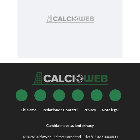
Chi siamo
Redazione e Contatti
Privacy
Note legali
Cambia impostazioni privacy
© 2026
CalcioWeb
- Editore Socedit srl - P.iva/CF 02901400800