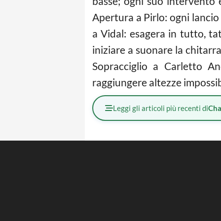
basse; ogni suo intervento
Apertura a Pirlo: ogni lanci
a Vidal: esagera in tutto, ta
iniziare a suonare la chitarr
Sopracciglio a Carletto An
raggiungere altezze impossibi
Leggi gli articoli più recenti di
Cha