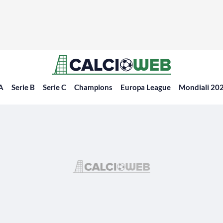
 A
Serie B
Serie C
Champions
Europa League
Mondiali 20