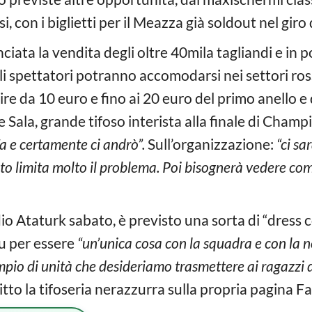
si, con i biglietti per il Meazza già soldout nel giro 
nciata la vendita degli oltre 40mila tagliandi e in 
Gli spettatori potranno accomodarsi nei settori ros
tire da 10 euro e fino ai 20 euro del primo anello e
e Sala, grande tifoso interista alla finale di Champ
fa e certamente ci andrò”.
Sull’organizzazione:
“ci sa
o limita molto il problema. Poi bisognerà vedere come
adio Ataturk sabato, è previsto una sorta di “dress
u per essere
“un’unica cosa con la squadra e con la n
pio di unità che desideriamo trasmettere ai ragazzi
ritto la tifoseria nerazzurra sulla propria pagina 