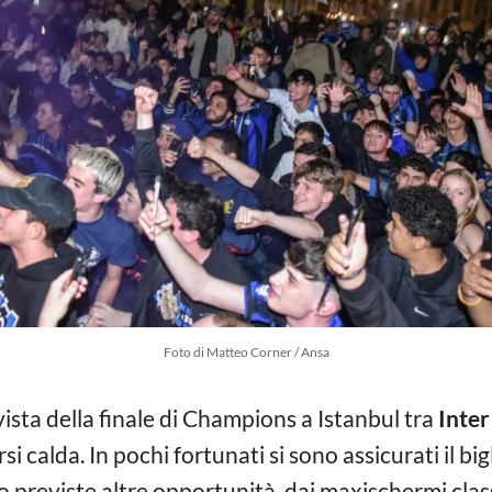
Foto di Matteo Corner / Ansa
 vista della finale di Champions a Istanbul tra
Inter
si calda. In pochi fortunati si sono assicurati il bi
sono previste altre opportunità, dai maxischermi cl