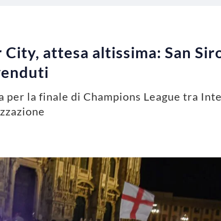
ity, attesa altissima: San Siro
venduti
sa per la finale di Champions League tra In
nizzazione