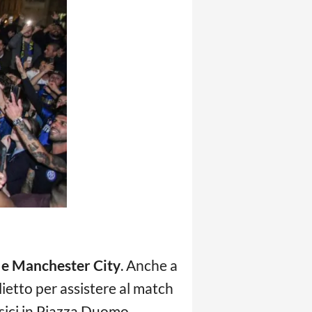
 e Manchester City
. Anche a
glietto per assistere al match
assici in Piazza Duomo