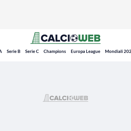
 A
Serie B
Serie C
Champions
Europa League
Mondiali 20