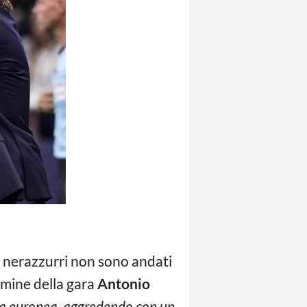
I nerazzurri non sono andati
ermine della gara
Antonio
ra europea, aggredendo con un