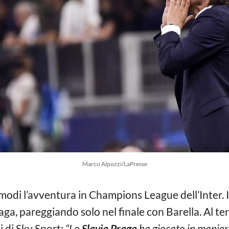
Marco Alpozzi/LaPresse
 modi l’avventura in Champions League dell’Inter. 
raga, pareggiando solo nel finale con Barella. Al t
i di Sky Sport:
“Lo
Slavia Praga
ha giocato in manie