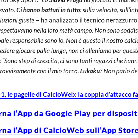
levato.
Ci hanno battuti in tutto
: sulla velocità, sull’i
luzioni giuste
– ha analizzato il tecnico nerazzurro
 aspettavamo nella loro metà campo. Non sono soddis
ipale responsabile sono io. Non è questo il nostro cal
edere giocare palla lunga, non ci alleniamo per quest
:
“Sono step di crescita, ci sono tanti ragazzi che han
provvisamente con il mio tocco.
Lukaku
? Non parlo de
-1, le pagelle di CalcioWeb: la coppia d’attacco 
rna l’App da Google Play per disposi
rna l’App di CalcioWeb sull’App Store