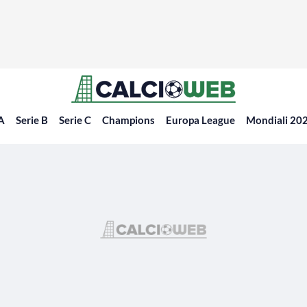
 A
Serie B
Serie C
Champions
Europa League
Mondiali 20