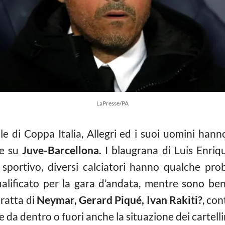
LaPresse/PA
le di Coppa Italia, Allegri ed i suoi uomini han
re su
Juve-Barcellona.
I blaugrana di Luis Enriq
sportivo, diversi calciatori hanno qualche probl
ualificato per la gara d’andata, mentre sono ben
tratta di
Neymar, Gerard Piqué, Ivan Rakiti?
, con
 da dentro o fuori anche la situazione dei cartelli