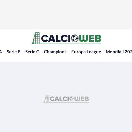
 A
Serie B
Serie C
Champions
Europa League
Mondiali 20