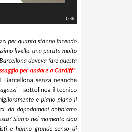
LaPresse/Daniele Badolato
1
/
48
gazzi per quanto stanno facendo
simo livello, una partita molto
l Barcellona doveva fare questa
ssaggio per andare a Cardiff”.
 il Barcellona senza neanche
ragazzi
– sottolinea il tecnico
iglioramento e piano piano li
arci, da dopodomani dobbiamo
festa? Siamo nel momento clou
nisti e hanno grande senso di