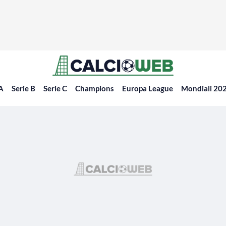
 A
Serie B
Serie C
Champions
Europa League
Mondiali 20