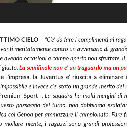
ETTIMO CIELO –
“C’e’ da fare i complimenti ai ra
 avanti meritatamente contro un avversario di grandis
iva e avendo occasioni a campo aperto non sfruttate. I
l giusto.
La semifinale non e’ un traguardo ma un pa
e l’impresa, la Juventus e’ riuscita a eliminare
mpossibile e invece c’e’ stato un grande merito dei 
Premium Sport -.
La squadra ha molti margini di m
questo passaggio del turno, non dobbiamo esalat
nica col Genoa per ammazzare il campionato. Fare 
 mollare niente, i ragazzi sono grandi professio