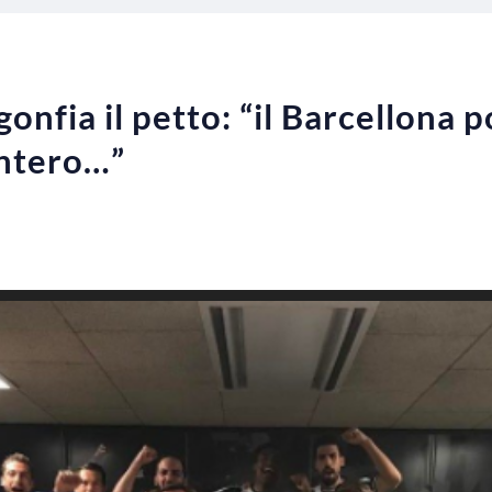
gonfia il petto: “il Barcellona 
intero…”