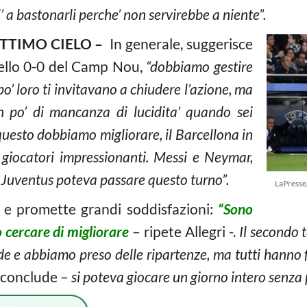
i’ a bastonarli perche’ non servirebbe a niente”.
ETTIMO CIELO –
In generale, suggerisce
 dello 0-0 del Camp Nou,
“dobbiamo gestire
po’ loro ti invitavano a chiudere l’azione, ma
un po’ di mancanza di lucidita’ quando sei
 questo dobbiamo migliorare, il Barcellona in
 giocatori impressionanti. Messi e Neymar,
 Juventus poteva passare questo turno”.
LaPresse
 e promette grandi soddisfazioni:
“Sono
cercare di migliorare
– ripete Allegri -.
Il secondo 
de e abbiamo preso delle ripartenze, ma tutti hanno f
conclude –
si poteva giocare un giorno intero senza