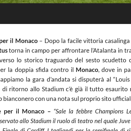
 per il Monaco
– Dopo la facile vittoria casalinga
tus
torna in campo per affrontare l’Atalanta in tras
verso lo storico traguardo del sesto scudetto c
er la doppia sfida contro il
Monaco
, dove in pal
appiamo la gara d’andata si disputerà al “Louis
di ritorno allo Stadium c’è già il tutto esaurito 
b bianconero con una nota sul proprio sito ufficiale
lle per il Monaco –
“Sale la febbre Champions L
iservato allo Stadium il ruolo di teatro nel quale Ju
Finale di Cardiff. I tagliandi per la semifinale di