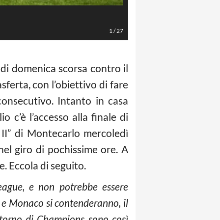
LaPresse/Daniele Badolato
1
/
27
 di domenica scorsa contro il
ferta, con l’obiettivo di fare
onsecutivo. Intanto in casa
io c’è l’accesso alla finale di
 II” di Montecarlo mercoledì
nel giro di pochissime ore. A
. Eccola di seguito.
eague, e non potrebbe essere
ve e Monaco si contenderanno, il
 ritorno di Champions sono così