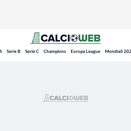
 A
Serie B
Serie C
Champions
Europa League
Mondiali 20