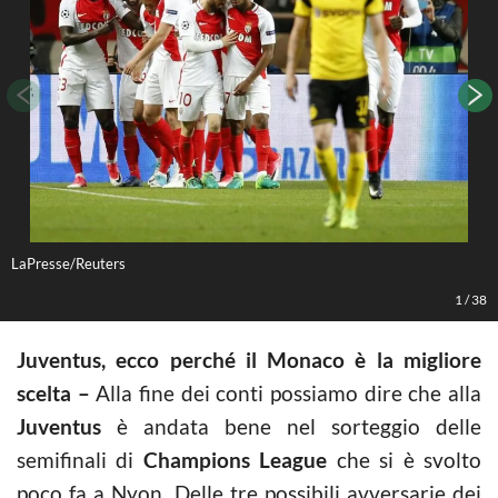
LaPresse/Reuters
L
1
/
38
Juventus, ecco perché il Monaco è la migliore
scelta –
Alla fine dei conti possiamo dire che alla
Juventus
è andata bene nel sorteggio delle
semifinali di
Champions League
che si è svolto
poco fa a Nyon. Delle tre possibili avversarie dei