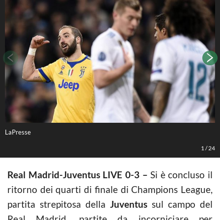
LaPresse
L
1
/
24
Real Madrid-Juventus LIVE 0-3 –
Si è concluso il
ritorno dei quarti di finale di Champions League,
partita strepitosa della
Juventus
sul campo del
Real Madrid, partite da incorniciare per