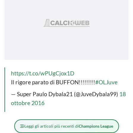
https://t.co/wPUgCjox1D
Il rigore parato di BUFFON!!!!!!!!
#OLJuve
— Super Paulo Dybala21 (@JuveDybala99)
18
ottobre 2016
Leggi gli articoli più recenti di
Champions League