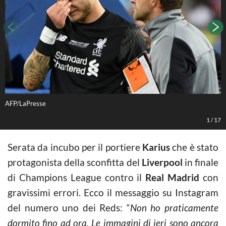
AFP/LaPresse
A
1
/
17
Serata da incubo per il portiere
Karius
che è stato
protagonista della sconfitta del
Liverpool
in finale
di Champions League contro il
Real Madrid
con
gravissimi errori. Ecco il messaggio su Instagram
del numero uno dei Reds: “
Non ho praticamente
dormito fino ad ora. Le immagini di ieri sono ancora