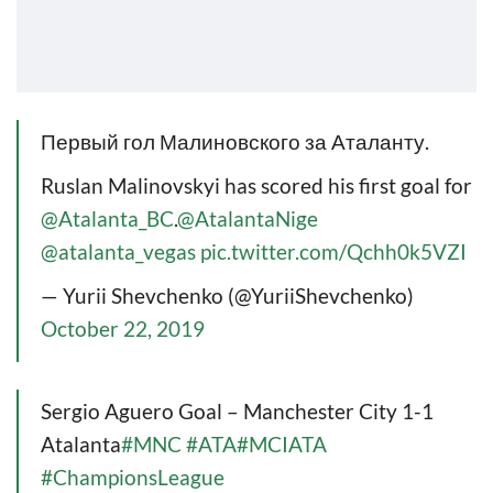
Первый гол Малиновского за Аталанту.
Ruslan Malinovskyi has scored his first goal for
@Atalanta_BC
.
@AtalantaNige
@atalanta_vegas
pic.twitter.com/Qchh0k5VZI
— Yurii Shevchenko (@YuriiShevchenko)
October 22, 2019
Sergio Aguero Goal – Manchester City 1-1
Atalanta
#MNC
#ATA
#MCIATA
#ChampionsLeague