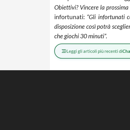
Obiettivi? Vincere la prossima
infortunati:
“Gli infortunati 
disposizione così potrà sceglier
che giochi 30 minuti”.
Leggi gli articoli più recenti di
Cha