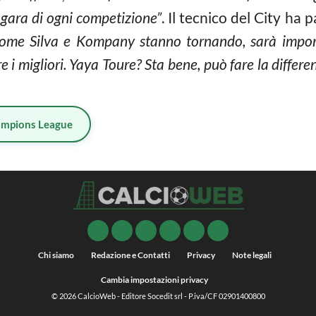
 gara di ogni competizione”
. Il tecnico del City ha 
come Silva e Kompany stanno tornando, sarà importa
e i migliori. Yaya Toure? Sta bene, può fare la differenz
mpions League
Chi siamo
Redazione e Contatti
Privacy
Note legali
Cambia impostazioni privacy
© 2026
CalcioWeb
- Editore Socedit srl - P.iva/CF 02901400800