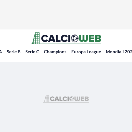
 A
Serie B
Serie C
Champions
Europa League
Mondiali 20