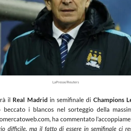
LaPresse/Reuters
rà il
Real Madrid
in semifinale di
Champions L
no beccato i blancos nel sorteggio della mass
ttomercatoweb.com, ha commentato l’accoppiamen
io difficile, ma il fatto di essere in semifinale ci