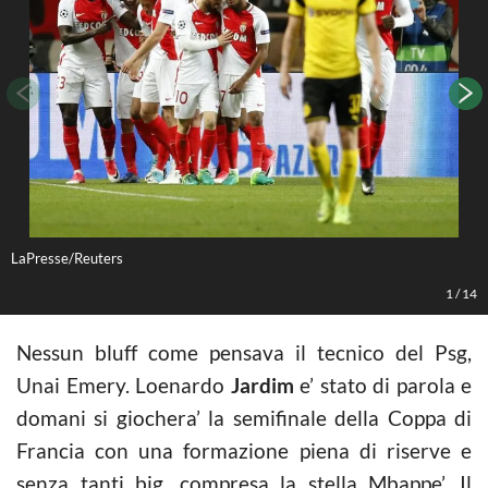
LaPresse/Reuters
L
1
/
14
Nessun bluff come pensava il tecnico del Psg,
Unai Emery. Loenardo
Jardim
e’ stato di parola e
domani si giochera’ la semifinale della Coppa di
Francia con una formazione piena di riserve e
senza tanti big, compresa la stella Mbappe’. Il