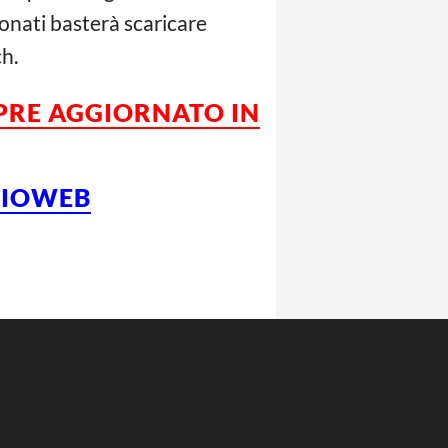
onati basterà scaricare
h.
MPRE AGGIORNATO IN
LCIOWEB