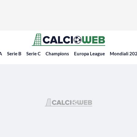
 A
Serie B
Serie C
Champions
Europa League
Mondiali 20