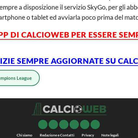
mpre a disposizione il servizio SkyGo, per gli abb
martphone o tablet ed avviarla poco prima del matc
PP DI CALCIOWEB PER ESSERE SE
TIZIE SEMPRE AGGIORNATE SU CA
mpions League
Chi siamo
Redazione e Contatti
Privacy
Note legali