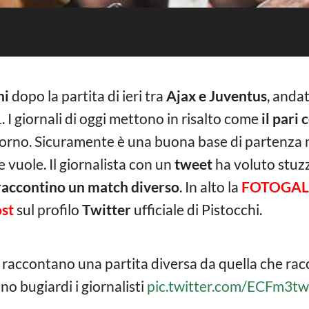
hi
dopo la partita di ieri tra
Ajax e Juventus
, anda
1. I giornali di oggi mettono in risalto come
il pari 
itorno. Sicuramente è una buona base di partenza m
e vuole. Il giornalista con un
tweet
ha voluto stuzzi
 raccontino un match diverso
. In alto la
FOTOGAL
st
sul profilo
Twitter
ufficiale di Pistocchi.
 raccontano una partita diversa da quella che racc
ono bugiardi i giornalisti
pic.twitter.com/ECFm3