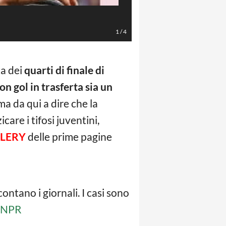
1
/
4
ta dei
quarti di finale di
con gol in trasferta sia un
a da qui a dire che la
care i tifosi juventini,
LERY
delle prime pagine
ontano i giornali. I casi sono
twNPR