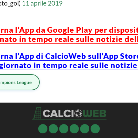
sto_gol)
11 aprile 2019
orna l’App da Google Play per disposi
ato in tempo reale sulle notizie del
orna l’App di CalcioWeb sull’App Stor
iornato in tempo reale sulle notizie
mpions League