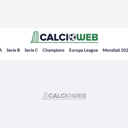
 A
Serie B
Serie C
Champions
Europa League
Mondiali 20