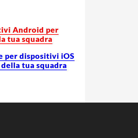
tivi Android per
la tua squadra
e per dispositivi iOS
 della tua squadra