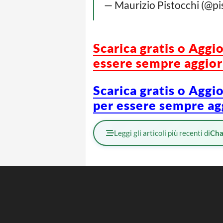
— Maurizio Pistocchi (@pi
Scarica g
ratis o Aggi
essere sempre aggiorn
Scarica gratis o Aggi
per essere sempre agg
Leggi gli articoli più recenti di
Cha