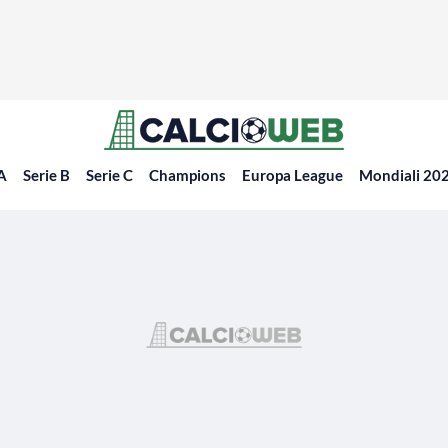
 A
Serie B
Serie C
Champions
Europa League
Mondiali 20