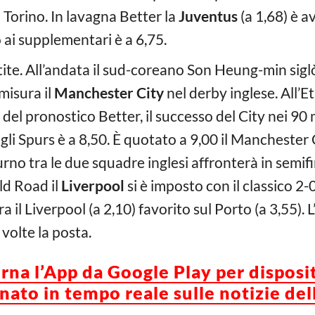
a Torino. In lavagna Better la
Juventus
(a 1,68) è av
 ai supplementari è a 6,75.
ite. All’andata il sud-coreano Son Heung-min siglò
misura il
Manchester City
nel derby inglese. All’E
 del pronostico Better, il successo del City nei 90 
gli Spurs è a 8,50. È quotato a 9,00 il Manchester 
urno tra le due squadre inglesi affronterà in semifi
ld Road il
Liverpool
si è imposto con il classico 2
 il Liverpool (a 2,10) favorito sul Porto (a 3,55).
volte la posta.
orna l’App da Google Play per disposi
ato in tempo reale sulle notizie del