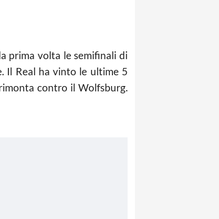
la prima volta le semifinali di
Il Real ha vinto le ultime 5
 rimonta contro il Wolfsburg.