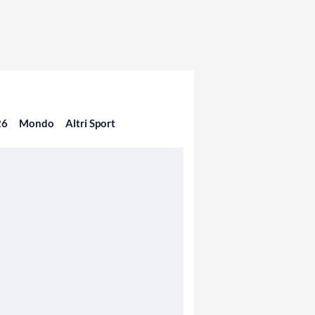
26
Mondo
Altri Sport