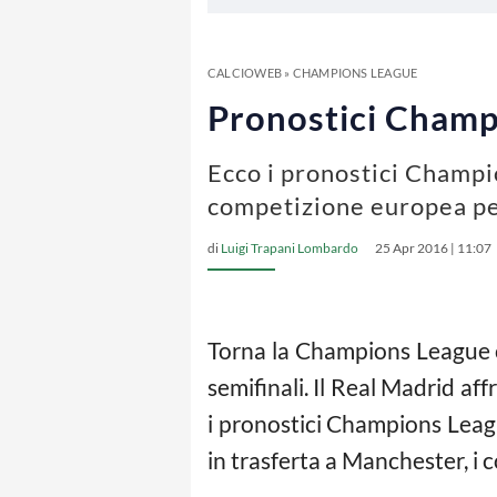
CALCIOWEB
»
CHAMPIONS LEAGUE
Pronostici Champi
Ecco i pronostici Champi
competizione europea pe
di
Luigi Trapani Lombardo
25 Apr 2016 | 11:07
Torna la Champions League co
semifinali. Il Real Madrid af
i pronostici Champions League
in trasferta a Manchester, i 