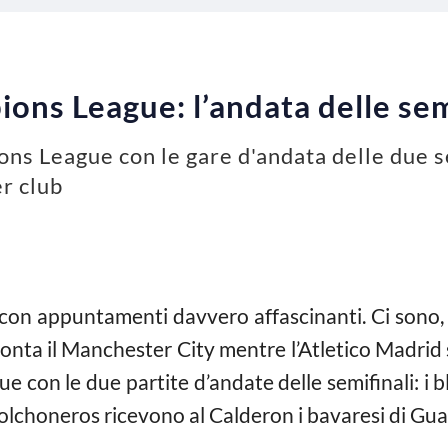
ons League: l’andata delle sem
ons League con le gare d'andata delle due s
r club
n appuntamenti davvero affascinanti. Ci sono, in
fronta il Manchester City mentre l’Atletico Madri
 con le due partite d’andate delle semifinali: i 
colchoneros ricevono al Calderon i bavaresi di Gua