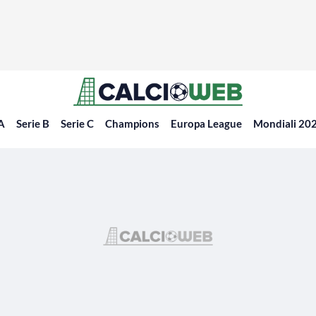
 A
Serie B
Serie C
Champions
Europa League
Mondiali 20