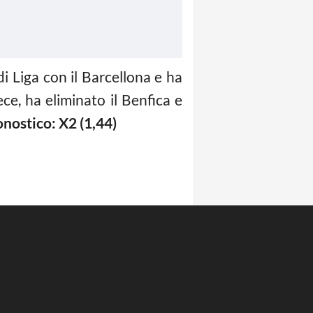
i Liga con il Barcellona e ha
ce, ha eliminato il Benfica e
nostico: X2 (1,44)