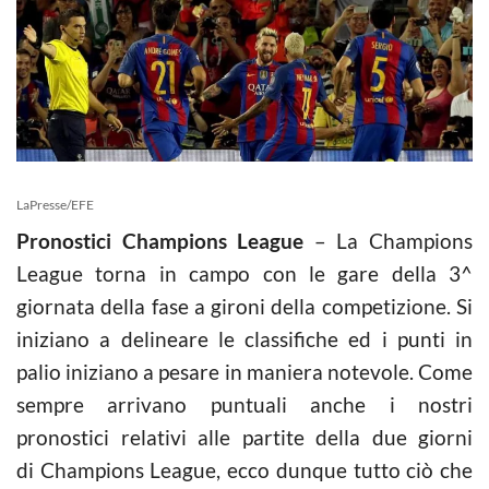
LaPresse/EFE
Pronostici Champions League
– La Champions
League torna in campo con le gare della 3^
giornata della fase a gironi della competizione. Si
iniziano a delineare le classifiche ed i punti in
palio iniziano a pesare in maniera notevole. Come
sempre arrivano puntuali anche i nostri
pronostici relativi alle partite della due giorni
di Champions League, ecco dunque tutto ciò che