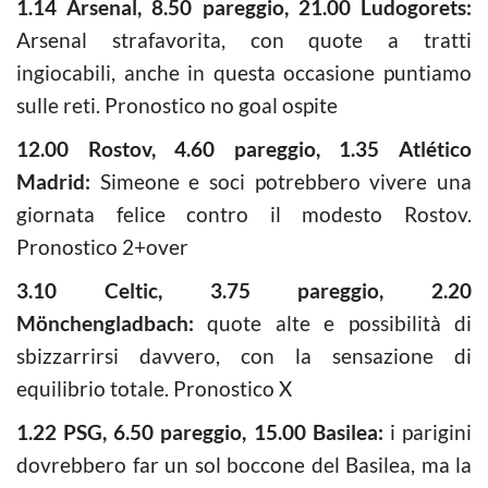
1.14 Arsenal, 8.50 pareggio, 21.00 Ludogorets:
Arsenal strafavorita, con quote a tratti
ingiocabili, anche in questa occasione puntiamo
sulle reti. Pronostico no goal ospite
12.00 Rostov, 4.60 pareggio, 1.35 Atlético
Madrid:
Simeone e soci potrebbero vivere una
giornata felice contro il modesto Rostov.
Pronostico 2+over
3.10 Celtic, 3.75 pareggio, 2.20
Mönchengladbach:
quote alte e possibilità di
sbizzarrirsi davvero, con la sensazione di
equilibrio totale. Pronostico X
1.22 PSG, 6.50 pareggio, 15.00 Basilea:
i parigini
dovrebbero far un sol boccone del Basilea, ma la