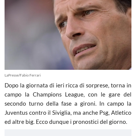
LaPresse/Fabio Ferrari
Dopo la giornata di ieri ricca di sorprese, torna in
campo la Champions League, con le gare del
secondo turno della fase a gironi. In campo la
Juventus contro il Siviglia, ma anche Psg, Atletico
ed altre big. Ecco dunque i pronostici del giorno.