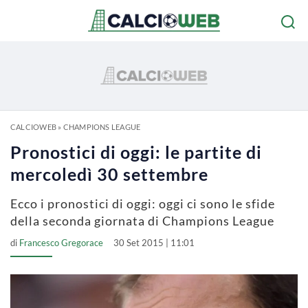
CALCIOWEB
»
CHAMPIONS LEAGUE
Pronostici di oggi: le partite di
mercoledì 30 settembre
Ecco i pronostici di oggi: oggi ci sono le sfide
della seconda giornata di Champions League
di
Francesco Gregorace
30 Set 2015 | 11:01