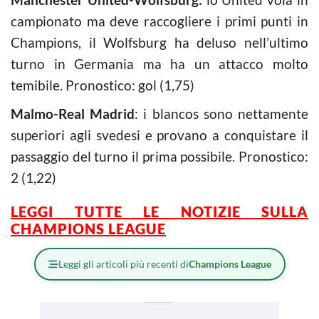
campionato ma deve raccogliere i primi punti in
Champions, il Wolfsburg ha deluso nell’ultimo
turno in Germania ma ha un attacco molto
temibile. Pronostico: gol (1,75)
Malmo-Real Madrid
: i blancos sono nettamente
superiori agli svedesi e provano a conquistare il
passaggio del turno il prima possibile. Pronostico:
2 (1,22)
LEGGI TUTTE LE NOTIZIE SULLA
CHAMPIONS LEAGUE
Leggi gli articoli più recenti di
Champions League