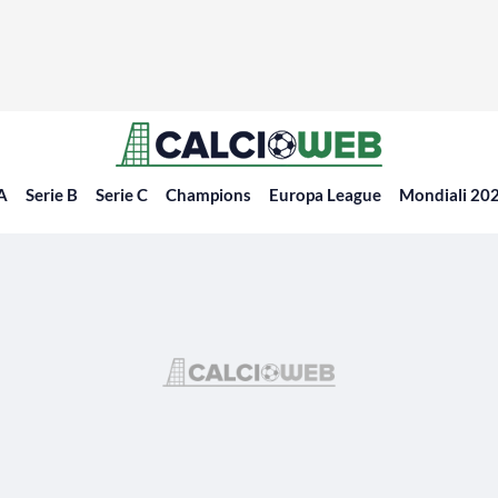
 A
Serie B
Serie C
Champions
Europa League
Mondiali 20