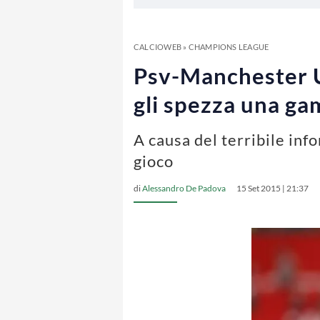
CALCIOWEB
»
CHAMPIONS LEAGUE
Psv-Manchester U
gli spezza una g
A causa del terribile inf
gioco
di
Alessandro De Padova
15 Set 2015 | 21:37