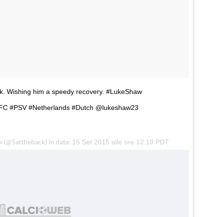
eak. Wishing him a speedy recovery. #LukeShaw
FC #PSV #Netherlands #Dutch @lukeshaw23
k (@5attheback) in data:
15 Set 2015 alle ore 12:19 PDT