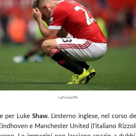
LaPresse/PA
ne per Luke
Shaw.
L’esterno inglese, nel corso d
ndhoven e Manchester United (l’italiano Rizzoli l
reno. Le immagini non lasciano spazio a dubbi su