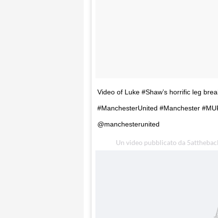
Video of Luke #Shaw’s horrific leg br
#ManchesterUnited #Manchester #MU
@manchesterunited
Un video pubblicato da 5atthebac