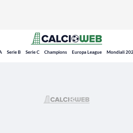
 A
Serie B
Serie C
Champions
Europa League
Mondiali 20