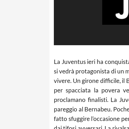
La Juventus ieri ha conquista
si vedrà protagonista di un m
vivere. Un girone difficile, i
per spacciata la povera ve
proclamano finalisti. La Ju
pareggio al Bernabeu. Poche p
fatto sfuggire l’occasione pe
dai tifosi avversari. La riva