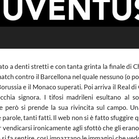
to a denti stretti e con tanta grinta la finale di
atch contro il Barcellona nel quale nessuno (o po
l Borussia e il Monaco superati. Poi arriva il Real d
cchia signora. I tifosi madrileni esultano al s
ve però si prende la sua rivincita sul campo. Un
arole, tanti fatti. Il web non si è fatto sfuggire 
r vendicarsi ironicamente agli sfottò che gli erano
lsa si fa sentire, così impazzano le immagini che