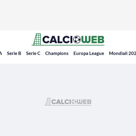
 A
Serie B
Serie C
Champions
Europa League
Mondiali 20