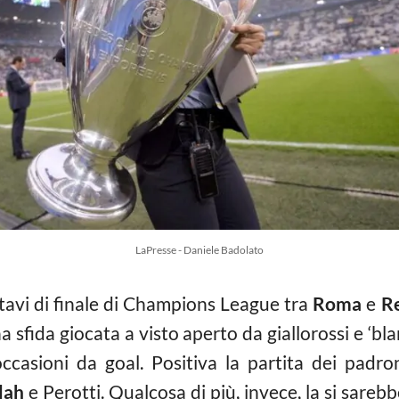
LaPresse - Daniele Badolato
ttavi di finale di Champions League tra
Roma
e
R
 sfida giocata a visto aperto da giallorossi e ‘blan
ccasioni da goal. Positiva la partita dei padro
lah
e Perotti. Qualcosa di più, invece, la si sare