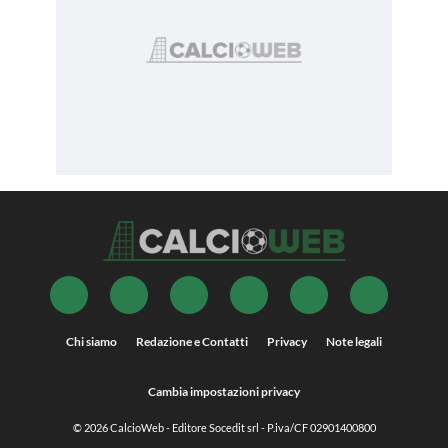
Chi siamo
Redazione e Contatti
Privacy
Note legali
Cambia impostazioni privacy
© 2026
CalcioWeb
- Editore Socedit srl - P.iva/CF 02901400800