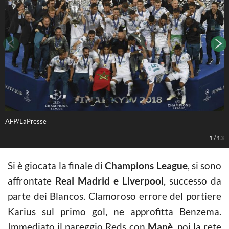
AFP/LaPresse
A
1
/
13
Si è giocata la finale di
Champions League
, si sono
affrontate
Real Madrid e Liverpool
, successo da
parte dei Blancos. Clamoroso errore del portiere
Karius sul primo gol, ne approfitta Benzema.
Immediato il pareggio Reds con
Manè
, poi la rete