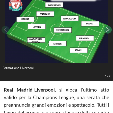
Formazione Liverpool
F
1
/
2
Real Madrid-Liverpool,
si gioca l’ultimo atto
valido per la Champions League, una serata che
preannuncia grandi emozioni e spettacolo. Tutti i
favori del pronostico sono a favore della squadra