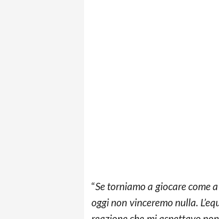
“
Se torniamo a giocare come a
oggi non vinceremo nulla. L’eq
reazione che mi aspettavo non 