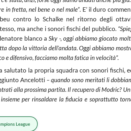
e in fretta, nel bene o nel male”
. E’ il duro commen
abeu contro lo Schalke nel ritorno degli otta
stesso, ma anche i sonori fischi del pubblico.
“Spie
allenatore blanco a
Sky -, oggi abbiamo giocato mol
tta dopo la vittoria dell’andata. Oggi abbiamo mostra
o e difensivo, facciamo molta fatica in velocità”.
a salutato la propria squadra con sonori fischi, 
ggiunto Ancelotti
– quando sono meritati li dobbiam
ntrati alla prossima partita. Il recupero di Modric? U
 insieme per rinsaldare la fiducia e soprattutto to
mpions League