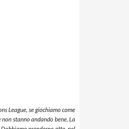
ions League, se giochiamo come
ose non stanno andando bene. La
ù. Dobbiamo prenderne atto, nel