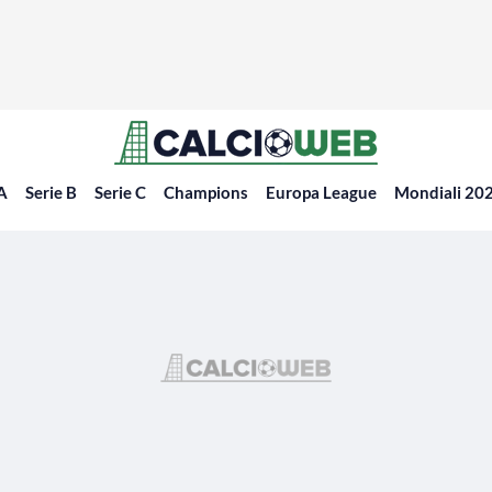
 A
Serie B
Serie C
Champions
Europa League
Mondiali 20