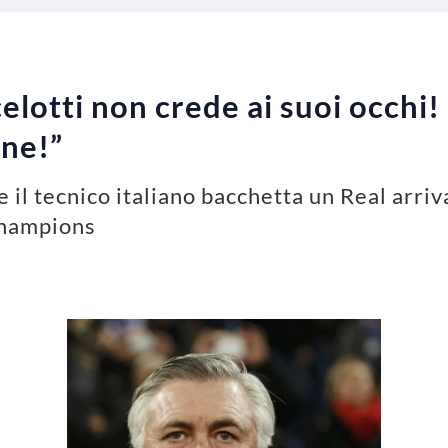
lotti non crede ai suoi occhi! I
ene!”
e il tecnico italiano bacchetta un Real arri
Champions