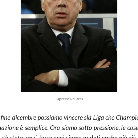
Lapresse Reuters
 fine dicembre possiamo vincere sia Liga che Champ
uazione è semplice. Ora siamo sotto pressione, le c
c’è stata, anzi, forse oggi siamo andati anche più gi