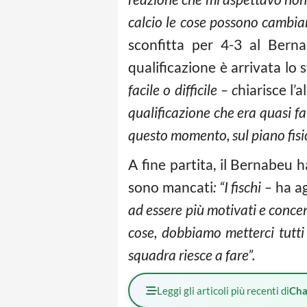
calcio le cose possono cambiar
sconfitta per 4-3 al Bern
qualificazione è arrivata lo 
facile o difficile – c
hiarisce l’
qualificazione che era quasi fa
questo momento, sul piano fisic
A fine partita, il Bernabeu h
sono mancati
: “I fischi –
ha a
ad essere più motivati e conce
cose, dobbiamo metterci tutti
squadra riesce a fare”.
Leggi gli articoli più recenti di
Cha